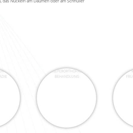
lfen, das Nuckeln am Daumen oder am Schnuller
R
DIE KIEFERORTHOPÄDISCHE
VO
ÄDIE
BEHANDLUNG
FRÜ