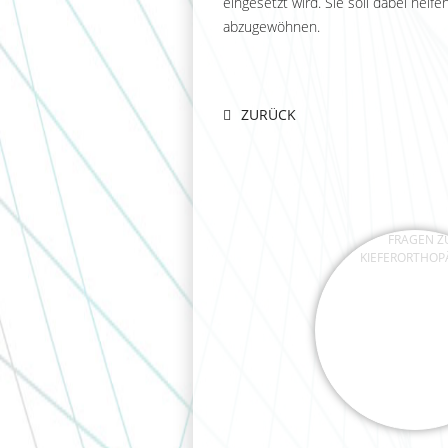
eingesetzt wird. Sie soll dabei he
abzugewöhnen.
ZURÜCK
FRAGEN ZU
KIEFERORTHOP