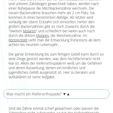
und unteren Zahnbogen gewechselt haben, werden nach
einer Ruhepause die Milchbackenzähne wechseln. Die
neuen Backenzähne brauchen mehr als 2 cm Platz. Sie
kommen in einer bestimmten Abfolge. Als letzter wird
vorläufig der obere Eckzahn sich einstellen. Hinter den
großen Backenzähnen gibt es noch Zuwachs durch die
"zweiten
Molaren
" und schließlich bei vielen auch noch
durch die dritten
Molaren
, die Weisheitszähne. Im
Röntgenbild
sieht man die Entwicklung frühestens ab dem
achten bis neunten Lebensjahr.
Die ganze Entwicklung bis zum fertigen Gebiß kann durch so
viele Dinge gestört werden, was dem Nichtfachmann nicht
klar ist. Allein der Kieferorthopäde/In weiß um die Gefahren
und deren Auswirkung, denen ein kindliches und
jugendliches Gebiß ausgesetzt ist. Hier zu beraten und
aufzuklären ist seine Aufgabe.
Was macht ein Kieferorthopäde?
▼▲
Sind die Zähne einmal schief gewachsen oder passen die
Zahnreihen nicht aufeinander, so hat der Kieferorthopäde