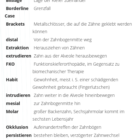
Bißlage
Lage der Kiefer zueinander
Borderline
Grenzfall
Case
Brackets
Metallschlösser, die auf die Zähne geklebt werden
können
distal
Von der Zahnbogenmitte weg
Extraktion
Herausziehen von Zähnen
extrudieren
Zahn aus der Alveole herausbewegen
FKO
Funktionskieferorthopädie, im Gegensatz zu
biomechanischer Therapie
Habit
Gewohnheit, meist i. S. einer schädigenden
Gewohnheit gebraucht (Fingerlutschen)
intrudieren
Zahn weiter in die Alveole hineinbewegen
mesial
zur Zahnbogenmitte hin
Molar
großer Backenzahn, Sechsjahrmolar kommt im
sechsten Lebensjahr
Okklusion
Aufeinandertreffen der Zahnbögen
persistieren
bestehen bleiben, verzögerter Zahnwechsel